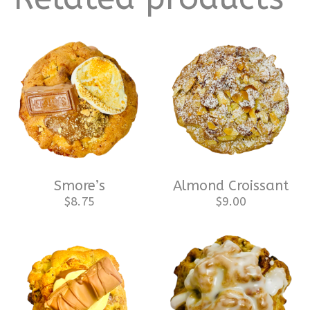
Smore’s
Almond Croissant
$
8.75
$
9.00